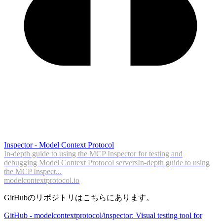
Inspector - Model Context Protocol
In-depth guide to using the MCP Inspector for testing and
debugging Model Context Protocol serversIn-depth guide to using
the MCP Inspect...
modelcontextprotocol.io
GitHubのリポジトリはこちらにあります。
GitHub - modelcontextprotocol/inspector: Visual testing tool for