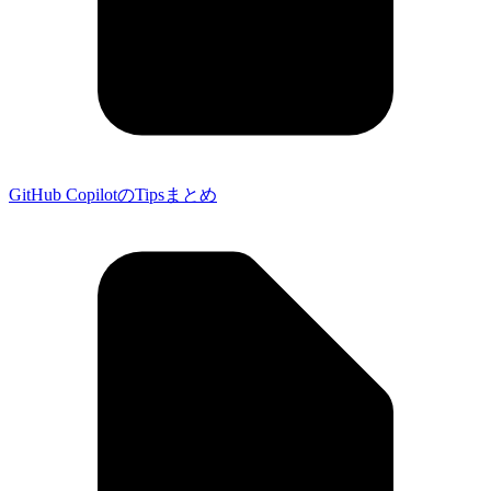
GitHub CopilotのTipsまとめ