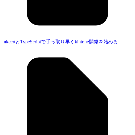
mkcertとTypeScriptで手っ取り早くkintone開発を始める