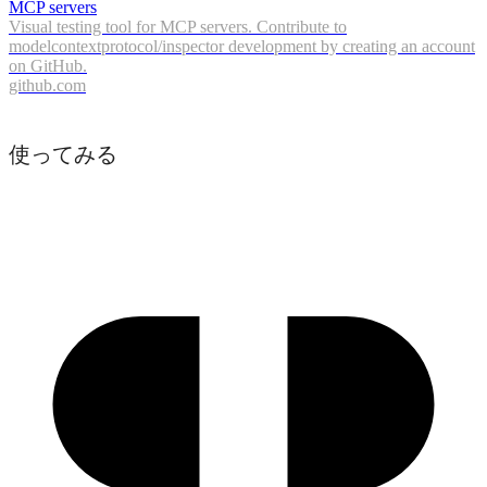
MCP servers
Visual testing tool for MCP servers. Contribute to
modelcontextprotocol/inspector development by creating an account
on GitHub.
github.com
使ってみる